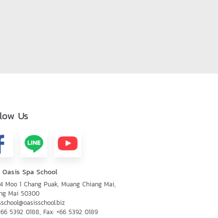
llow Us
 Oasis Spa School
44 Moo 1 Chang Puak, Muang Chiang Mai,
ng Mai 50300
sschool@oasisschool.biz
+66 5392 0188
, Fax:
+66 5392 0189