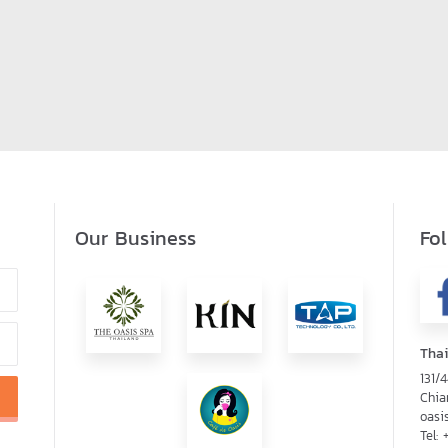
Our Business
Fo
Thai
131/
Chia
oasi
Tel: